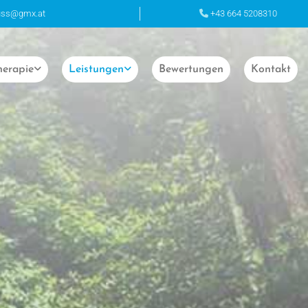
uss@gmx.at
+43 664 5208310

herapie
Leistungen
Bewertungen
Kontakt