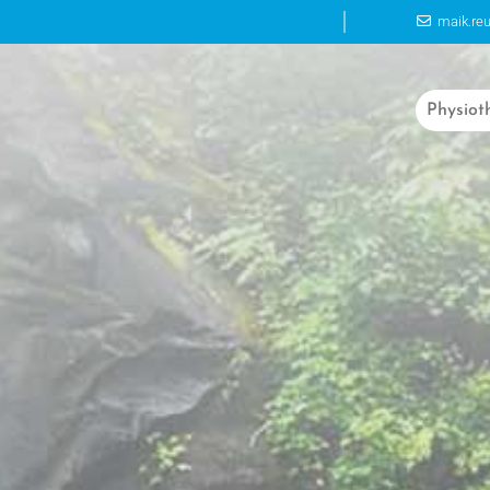
maik.re

Physiot